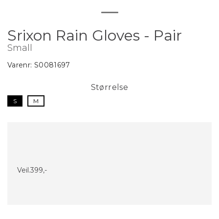
Srixon Rain Gloves - Pair
Small
Varenr:
S0081697
Størrelse
S
M
Veil.
399,-