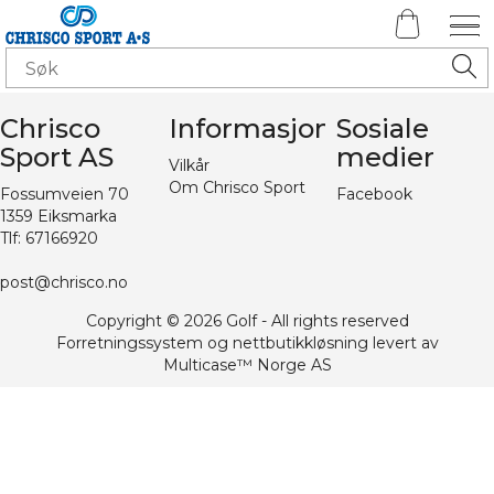
Chrisco
Informasjon
Sosiale
Sport AS
medier
Vilkår
Om Chrisco Sport
Fossumveien 70
Facebook
1359 Eiksmarka
Tlf: 67166920
post@chrisco.no
Copyright © 2026 Golf - All rights reserved
Forretningssystem
og
nettbutikkløsning
levert av
Multicase™ Norge AS